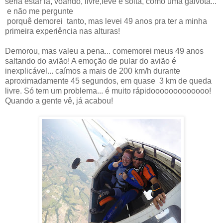
seria estar lá, voando, livre,leve e solta, como uma gaivota...
e não me pergunte
porquê demorei tanto, mas levei 49 anos pra ter a minha
primeira experiência nas alturas!
Demorou, mas valeu a pena... comemorei meus 49 anos
saltando do avião! A emoção de pular do avião é
inexplicável... caímos a mais de 200 km/h durante
aproximadamente 45 segundos, em quase 3 km de queda
livre. Só tem um problema... é muito rápidooooooooooooo!
Quando a gente vê, já acabou!