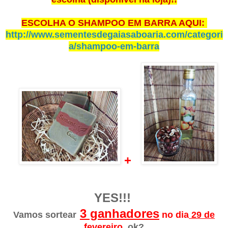
ESCOLHA O SHAMPOO EM BARRA AQUI:
http://www.sementesdegaiasaboaria.com/categori
a/shampoo-em-barra
+
YES!!!
3 ganhadores
Vamos sortear
no dia
29 de
fevereiro
, ok?