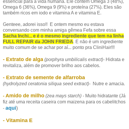
essencial para a vida humana. Ele contém Omega 3 (48%),
Omega 6 (36%), Omega 9 (9%) e proteína (27%). Eles são
também ricos em iodo e vitamina A e vitamina E.
Genteee, adorei isso!! E ontem mesmo eu estava
conversando com minha amiga gêmea Fefa sobre essa
Sacha Inchi... e é o mesmo ingrediente que tem na linha
FULL REPAIR da JOHN FRIEDA
.
E não é um ingrediente
muito comum de se achar por aí... ponto pra CliniHair!!!
- Extrato de alga
(porphyra umbilicalis extract)-
Hidrata e
revitaliza, além de promover brilho aos cabelos.
- Extrato de semente de alfarroba
(hydrolyzed ceratonia siliqua seed extract)-
Nutre e amacia.
Amido de milho
-
(zea mays starch) -
Muito
hidratante (Já
fiz até uma receita caseira com maizena para os cabelitchos
aqui
)
-
- Vitamina E