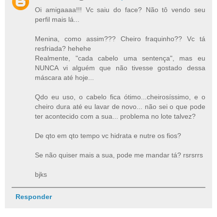
Oi amigaaaa!!! Vc saiu do face? Não tô vendo seu
perfil mais lá...
Menina, como assim??? Cheiro fraquinho?? Vc tá
resfriada? hehehe
Realmente, "cada cabelo uma sentença", mas eu
NUNCA vi alguém que não tivesse gostado dessa
máscara até hoje...
Qdo eu uso, o cabelo fica ótimo...cheirosíssimo, e o
cheiro dura até eu lavar de novo... não sei o que pode
ter acontecido com a sua... problema no lote talvez?
De qto em qto tempo vc hidrata e nutre os fios?
Se não quiser mais a sua, pode me mandar tá? rsrsrrs
bjks
Responder