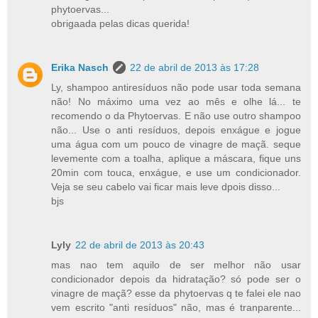
phytoervas...
obrigaada pelas dicas querida!
Erika Nasch
22 de abril de 2013 às 17:28
Ly, shampoo antiresíduos não pode usar toda semana
não! No máximo uma vez ao mês e olhe lá... te
recomendo o da Phytoervas. E não use outro shampoo
não... Use o anti resíduos, depois enxágue e jogue
uma água com um pouco de vinagre de maçã. seque
levemente com a toalha, aplique a máscara, fique uns
20min com touca, enxágue, e use um condicionador.
Veja se seu cabelo vai ficar mais leve dpois disso...
bjs
Lyly
22 de abril de 2013 às 20:43
mas nao tem aquilo de ser melhor não usar
condicionador depois da hidratação? só pode ser o
vinagre de maçã? esse da phytoervas q te falei ele nao
vem escrito "anti resíduos" não, mas é tranparente...