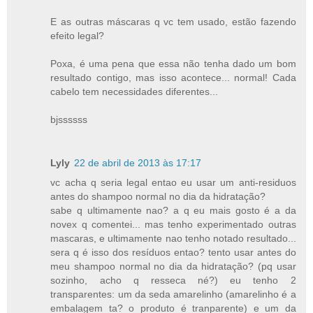
E as outras máscaras q vc tem usado, estão fazendo
efeito legal?
Poxa, é uma pena que essa não tenha dado um bom
resultado contigo, mas isso acontece... normal! Cada
cabelo tem necessidades diferentes...
bjssssss
Lyly
22 de abril de 2013 às 17:17
vc acha q seria legal entao eu usar um anti-residuos
antes do shampoo normal no dia da hidratação?
sabe q ultimamente nao? a q eu mais gosto é a da
novex q comentei... mas tenho experimentado outras
mascaras, e ultimamente nao tenho notado resultado...
sera q é isso dos resíduos entao? tento usar antes do
meu shampoo normal no dia da hidratação? (pq usar
sozinho, acho q resseca né?) eu tenho 2
transparentes: um da seda amarelinho (amarelinho é a
embalagem ta? o produto é tranparente) e um da