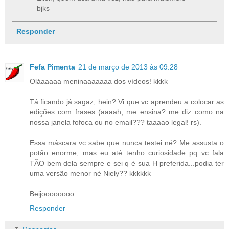
bjks
Responder
Fefa Pimenta
21 de março de 2013 às 09:28
Oláaaaaa meninaaaaaaa dos vídeos! kkkk
Tá ficando já sagaz, hein? Vi que vc aprendeu a colocar as
edições com frases (aaaah, me ensina? me diz como na
nossa janela fofoca ou no email??? taaaao legal! rs).
Essa máscara vc sabe que nunca testei né? Me assusta o
potão enorme, mas eu até tenho curiosidade pq vc fala
TÃO bem dela sempre e sei q é sua H preferida...podia ter
uma versão menor né Niely?? kkkkkk
Beijoooooooo
Responder