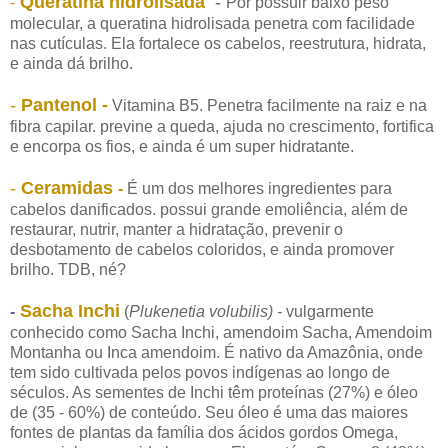
Queratina hidrolisada
-
-
Por possuir baixo peso
molecular, a queratina hidrolisada penetra com facilidade
nas cutículas. Ela fortalece os cabelos, reestrutura, hidrata,
e ainda dá brilho.
-
Pantenol -
Vitamina B5. Penetra facilmente na raiz e na
fibra capilar. previne a queda, ajuda no crescimento, fortifica
e encorpa os fios, e ainda é um super hidratante.
-
Ceramidas
-
É um dos melhores ingredientes para
cabelos danificados. possui grande emoliência, além de
restaurar, nutrir, manter a hidratação, prevenir o
desbotamento de cabelos coloridos, e ainda promover
brilho. TDB, né?
Sacha Inchi
-
(
Plukenetia volubilis) -
vulgarmente
conhecido como Sacha Inchi, amendoim Sacha, Amendoim
Montanha ou Inca amendoim. É nativo da Amazônia, onde
tem sido cultivada pelos povos indígenas ao longo de
séculos. As sementes de Inchi têm proteínas (27%) e óleo
de (35 - 60%) de conteúdo. Seu óleo é uma das maiores
fontes de plantas da família dos ácidos gordos Omega,