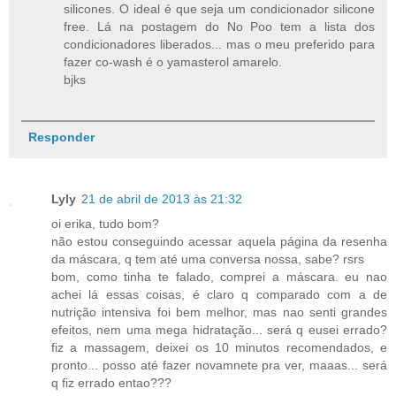
silicones. O ideal é que seja um condicionador silicone
free. Lá na postagem do No Poo tem a lista dos
condicionadores liberados... mas o meu preferido para
fazer co-wash é o yamasterol amarelo.
bjks
Responder
Lyly
21 de abril de 2013 às 21:32
oi erika, tudo bom?
não estou conseguindo acessar aquela página da resenha
da máscara, q tem até uma conversa nossa, sabe? rsrs
bom, como tinha te falado, comprei a máscara. eu nao
achei lá essas coisas, é claro q comparado com a de
nutrição intensiva foi bem melhor, mas nao senti grandes
efeitos, nem uma mega hidratação... será q eusei errado?
fiz a massagem, deixei os 10 minutos recomendados, e
pronto... posso até fazer novamnete pra ver, maaas... será
q fiz errado entao???