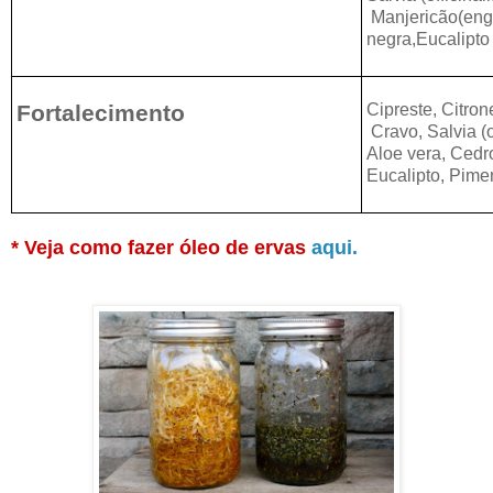
Manjericão(eng
negra,Eucalipto
Fortalecimento
Cipreste, Citron
Cravo, Salvia (o
Aloe vera, Cedr
Eucalipto
, Pime
* Veja como fazer óleo de ervas
aqui.