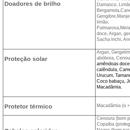
Doadores de brilho
Damasco, Limão(
Bergamota,Cane
Gengibre,Manje
limão,
Palmarosa,Mela
doce, Argan, ger
Sacha Inchi, Arr
Argan, Gergelim
Proteção solar
abóbora, Cenour
amêndoas doce, 
calêndula, Cam
Urucum, Tamanu
Coco babaçu, Jo
Macadâmia.
Protetor térmico
Macadâmia (o + f
Cenoura (bom pr
Copaíba (protege
Nozes (bom para