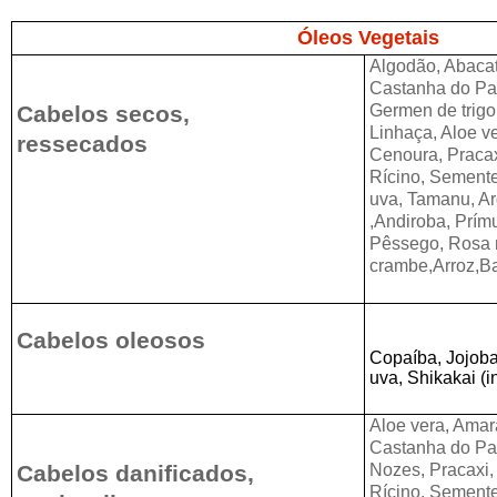
Óleos Vegetais
Algodão, Abacate
Castanha do Pa
Cabelos secos,
Germen de trigo,
Linhaça, Aloe v
ressecados
Cenoura, Pracax
Rícino, Sement
uva, Tamanu, A
,Andiroba, Prímu
Pêssego, Rosa
crambe,Arroz,B
Cabelos oleosos
Copaíba, Jojob
uva, Shikakai (
Aloe vera, Amar
Castanha do Par
Cabelos danificados,
Nozes, Pracaxi,
Rícino, Sement