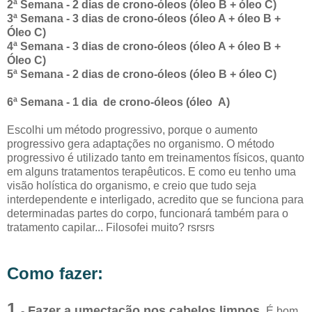
2ª Semana - 2 dias de crono-óleos (óleo B + óleo C)
3ª Semana - 3 dias de crono-óleos (óleo A + óleo B +
Óleo C)
4ª Semana - 3 dias de crono-óleos (óleo A + óleo B +
Óleo C)
5ª Semana - 2 dias de crono-óleos (óleo B + óleo C)
6ª Semana - 1 dia de crono-óleos (óleo A)
Escolhi um método progressivo, porque o aumento
progressivo gera adaptações no organismo. O método
progressivo é utilizado tanto em treinamentos físicos, quanto
em alguns tratamentos terapêuticos. E como eu tenho uma
visão holística do organismo, e creio que tudo seja
interdependente e interligado, acredito que se funciona para
determinadas partes do corpo, funcionará também para o
tratamento capilar... Filosofei muito? rsrsrs
Como fazer:
1
Fazer a umectação nos cabelos limpos
.
-
É bom