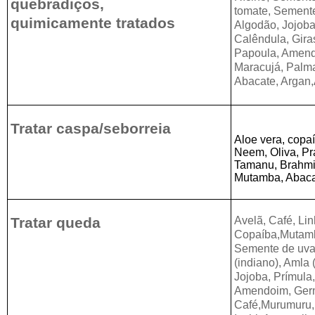
quebradiços,
tomate, Semente
quimicamente tratados
Algodão, Jojoba
Calêndula, Gira
Papoula, Amend
Maracujá, Palm
Abacate, Argan,
Tratar caspa/seborreia
Aloe vera, copa
Neem, Oliva, Pr
Tamanu, Brahmi(
Mutamba, Abacat
Tratar queda
Avelã, Café, Li
Copaíba,Mutamb
Semente de uva
(indiano), Amla 
Jojoba, Prímula
Amendoim, Germe
Café,Murumuru,