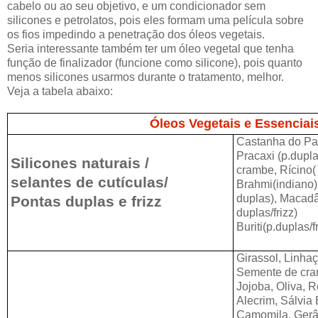
cabelo ou ao seu objetivo, e um condicionador sem
silicones e petrolatos, pois eles formam uma película sobre
os fios impedindo a penetração dos óleos vegetais.
Seria interessante também ter um óleo vegetal que tenha
função de finalizador (funcione como silicone), pois quanto
menos silicones usarmos durante o tratamento, melhor.
Veja a tabela abaixo:
Óleos Vegetais e Essenciai
Castanha do Pará
Pracaxi (p.dupl
Silicones naturais /
crambe, Rícino(
selantes de cutículas/
Brahmi(indiano),
duplas), Macad
Pontas duplas e frizz
duplas/frizz)
Buriti(p.duplas/f
Girassol, Linha
Semente de cram
Jojoba, Oliva, 
Alecrim, Sálvia
Camomila, Gerân