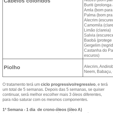
Cabelos coloridos
Buriti (prolonga
Amla (bom para 
Palma (bom pra 
Alecrim (escure
Camomila (clare
Limão (clareia)
Salvia (escurec
Baobá (protege 
Gergelim (regrid
Castanha do Par
escuros)
Piolho
Alecrim, Andiro
Neem, Babaçu, c
O tratamento terá um
ciclo progressivo/regressivo
, e terá
um total de 5 semanas. Depois das 5 semanas, se quiser
continuar, será melhor escolher mais 3 óleos diferentes,
para não saturar com os mesmos componentes.
1ª Semana - 1 dia de crono-óleos (óleo A)