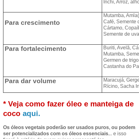
Inchi, Arroz, alh
Mutamba, Amla(i
Para crescimento
Café, Semente d
Cártamo, Copaíb
Semente de uva,
Para fortalecimento
Buriti, Avelã, C
Mutamba, Semen
Germen de trigo
Castanha do Par
Para dar volume
Maracujá, Gerg
Rícino,
Sacha In
* Veja como fazer óleo e manteiga de
coco
aqui.
Os óleos vegetais poderão ser usados puros, ou podem
ser potencializados com os óleos essenciais.
.. e isso