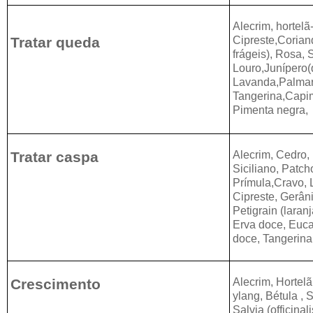
Alecrim, hortel
Tratar queda
Cipreste,Corian
frágeis),
Rosa, S
Louro,
Junípero(
Lavanda,
Palmar
Tangerina,Capim
Pimenta negra,
Tratar caspa
Alecrim, Cedro,
Siciliano,
Patcho
Prímula,
Cravo, 
Cipreste, Gerâni
Petigrain (laran
Erva doce, Eucal
doce,
Tangerina,
Crescimento
Alecrim, Hortel
ylang, Bétula , 
Salvia (officinal