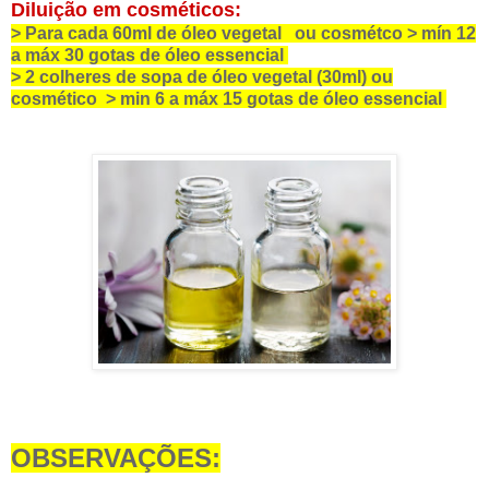
Diluição em cosméticos:
> Para cada 60ml de óleo vegetal ou cosmétco > mín 12
a máx 30 gotas de óleo essencial
> 2 colheres de sopa de óleo vegetal (30ml) ou
cosmético > min 6 a máx 15 gotas de óleo essencial
OBSERVAÇÕES: