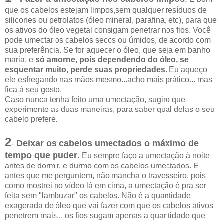
que os cabelos estejam limpos,sem qualquer resíduos de
silicones ou petrolatos (óleo mineral, parafina, etc), para que
os ativos do óleo vegetal consigam penetrar nos fios. Você
pode umectar os cabelos secos ou úmidos, de acordo com
sua preferência. Se for aquecer o óleo, que seja em banho
maria, e
só amorne, pois dependendo do óleo, se
esquentar muito, perde suas propriedades.
Eu aqueço
ele esfregando nas mãos mesmo...acho mais prático... mas
fica à seu gosto.
Caso nunca tenha feito uma umectação, sugiro que
experimente as duas maneiras, para saber qual delas o seu
cabelo prefere.
2
Deixar os cabelos umectados o máximo de
-
tempo que puder
.
Eu sempre faço a umectação à noite
antes de dormir, e durmo com os cabelos umectados. E
antes que me perguntem, não mancha o travesseiro, pois
como mostrei no vídeo lá em cima, a umectação é pra ser
feita sem "lambuzar" os cabelos. Não é a quantidade
exagerada de óleo que vai fazer com que os cabelos ativos
penetrem mais... os fios sugam apenas a quantidade que