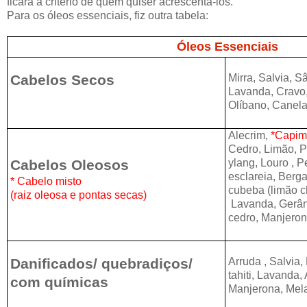
ficará à critério de quem quiser acrescentá-los.
Para os óleos essenciais, fiz outra tabela:
Óleos Essenciais
Cabelos Secos
Mirra, Salvia, 
Lavanda, Cravo
Olíbano,
Canela,
Alecrim,
*Capim
Cedro, Limão, P
Cabelos Oleosos
ylang, Louro , Pe
esclareia, Berg
* Cabelo misto
cubeba (limão c
(raiz oleosa e pontas secas)
Lavanda, Gerân
cedro, Manjeron
Danificados/ quebradiços/
Arruda , Salvia
tahiti,
Lavanda, 
com químicas
Manjerona,
Mela