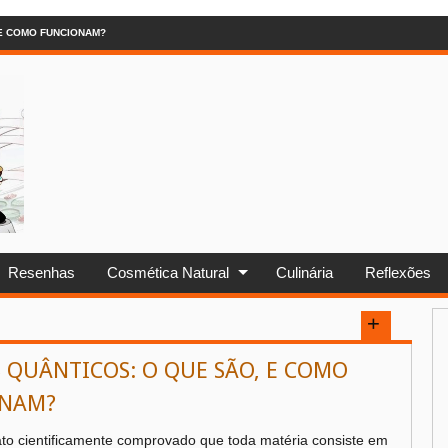
 E COMO FUNCIONAM?
Resenhas
Cosmética Natural
Culinária
Reflexões
S QUÂNTICOS: O QUE SÃO, E COMO
ONAM?
ntificamente comprovado que toda matéria consiste em