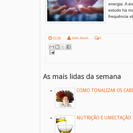
energia. A á
estudo há ma
frequência vi
22:56
Erika Nasch
0
As mais lidas da semana
COMO TONALIZAR OS CAB
NUTRIÇÃO E UMECTAÇÃO