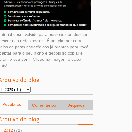
aterial desenvolvido para pessoas que desejam
rescer nas redes sociais. É um planner com
deias de posts estratégicos já prontos para você
daptar para o seu nicho e depois só copiar e
olar no seu perfil. Clique na imagem e saiba
ais!
Arquivo do Blog
Populares
Comentarios
Arquivos
Arquivo do blog
►
2012
(72)