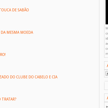
 TOUCA DE SABÃO
M
OS DA MESMA MOEDA
c
i
a
c
m
RO!
ADO DO CLUBE DO CABELO E CIA
 TRATAR?