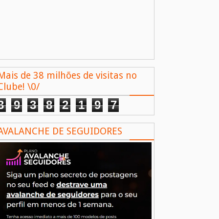
Mais de 38 milhões de visitas no
Clube! \0/
3
9
3
8
2
1
9
7
AVALANCHE DE SEGUIDORES