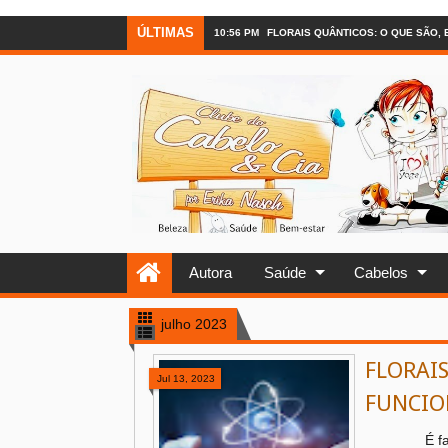
ÚLTIMAS
10:56 PM
FLORAIS QUÂNTICOS: O QUE SÃO,
Autora
Saúde
Cabelos
julho 2023
FLORAI
Jul 13, 2023
FUNCI
É fato cie