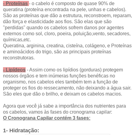
- Proteínas
- o cabelo é composto de quase 90% de
queratina (proteína encontrada na pele, unhas e cabelos).
São as proteínas que dão a estrutura, reconstroem, reparam,
dão força e elasticidade aos fios. São elas que são
"perdidas" quando os cabelos sofrem danos por agentes
externos como sol, cloro, poeira, poluição,vento, secadores,
químicas,etc.
Queratina, arginina, creatina, cisteína, colágeno, e Proteínas
e aminoácidos do trigo, são as principais proteínas
reconstrutoras.
- Lipídeos
- Assim como os lipídios (gorduras) protegem
nossos órgãos e tem inúmeras funções benéficas no
organismo, nos cabelos eles também tem a função de
proteger os fios do ressecamento, não deixando a água sair.
São eles que dão o brilho, e deixam os cabelos macios.
Agora que você já sabe a importância dos nutrientes para
os cabelos, vamos às fases do cronograma capilar:
O Cronograna Capilar contém 3 fases:
1- Hidratação: