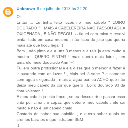
Unknown
8 de julho de 2013 às 22:20
Oi...
Então ... Eu tinha feito luzes no meu cabelo '' LOIRO
DOURADO '' , MAIS A CABELEREIRA NÃO PASSOU AGUA
OXIGENADA , E NÃO PEGOU ¬¬ fiquei com raiva e resolvi
pintar tudo em casa mesmo , não ficou do jeito que queria
mais até que ficou legal :)
Bom , não pinto ele a uns 3 meses e a raiz ja esta muito a
mostra , QUERO PINTAR ! mais quero mais loiro , um
amarelo meio douurado Aiiin ><
Fui em outra profissional e ela disse que o melhor a fazer é
ir puxando com as luzes ! , Mais sei lá sabe ? e somente
com agua oxigenada , mais a agua oxi. eu ACHO que não
deixa meu cabelo da cor que quero : Loiro dourado 93 da
tinta koleston !
E meu cabelo ja esta fraco , se eu descolorir e passar essa
tinta por cima , é capaz que detone meu cabelo , ele cai
muito e não é um cabelo cheio.
Gostaria de saber sua opinião , e quero saber quais os
cremes baratos e que hidratem BEM .
:)