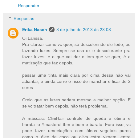
Responder
Respostas
Erika Nasch
8 de julho de 2013 às 23:03
Oi Larissa,
Pra clarear como vc quer, só descolorindo ele todo, ou
fazendo luzes. Sempre se usa ox e descolorante pra
fazer luzes, e o que vai dar o tom que vc quer, é a
matização que faz depois.
passar uma tinta mais clara por cima dessa não vai
adiantar, e ainda corre o risco de manchar e ficar de 2
cores.
Creio que as luzes seriam mesmo a melhor opção. E
se vc tratar bem depois, não terá problema.
A máscara CliniHair controle de queda é ótima e
barata. o Ymasterol tbm é bom e barato. Fora isso, vc
pode fazer umectações com óleos vegetais puros
como o óleo de coco ou oliva extra virgem, entre