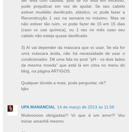
ser feita com cautela, pois se for feita em excesso,
pode prejudicar em vez de ajudar. Se seu cabelo
estiver muiiiiiiito danificado, elástico, vc pode fazer a
Reconstrução 1 vez na semana no máximo. Mas se
não estiver tão ruim, vc pode fazer de 15 em 15 dias
(caso vc use química), ou 1 vez no mês caso seu
cabelo não esteja quase danificado.
3) Aí vai depender da máscara que vc usar, Se ela for
uma máscara ácida, não há necessidade de usar o
condicionador. Dê uma lida no post "pH - os dois lados
da mesma moeda" que está lá em cima no menu do
blog, na página ARTIGOS.
Qualquer dúvida a mais, pode perguntar, ok?
bjks
UPA MANANCIAL
14 de março de 2013 às 11:56
Muitoooooo obrigadaa!!! Vc que é um amor!!! Vou
iniciar amanhã mesmo.