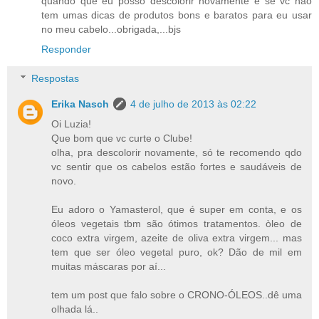
quando que eu posso descolorir novamente e se vc não
tem umas dicas de produtos bons e baratos para eu usar
no meu cabelo...obrigada,...bjs
Responder
Respostas
Erika Nasch
4 de julho de 2013 às 02:22
Oi Luzia!
Que bom que vc curte o Clube!
olha, pra descolorir novamente, só te recomendo qdo
vc sentir que os cabelos estão fortes e saudáveis de
novo.
Eu adoro o Yamasterol, que é super em conta, e os
óleos vegetais tbm são ótimos tratamentos. òleo de
coco extra virgem, azeite de oliva extra virgem... mas
tem que ser óleo vegetal puro, ok? Dão de mil em
muitas máscaras por aí...
tem um post que falo sobre o CRONO-ÓLEOS..dê uma
olhada lá..