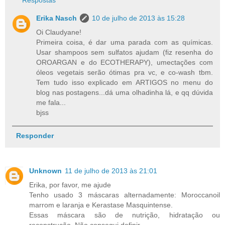
Respostas
Erika Nasch
10 de julho de 2013 às 15:28
Oi Claudyane!
Primeira coisa, é dar uma parada com as químicas.
Usar shampoos sem sulfatos ajudam (fiz resenha do
OROARGAN e do ECOTHERAPY), umectações com
óleos vegetais serão ótimas pra vc, e co-wash tbm.
Tem tudo isso explicado em ARTIGOS no menu do
blog nas postagens...dá uma olhadinha lá, e qq dúvida
me fala...
bjss
Responder
Unknown
11 de julho de 2013 às 21:01
Erika, por favor, me ajude
Tenho usado 3 máscaras alternadamente: Moroccanoil
marrom e laranja e Kerastase Masquintense.
Essas máscara são de nutrição, hidratação ou
reconstrução. Não consegui definir...