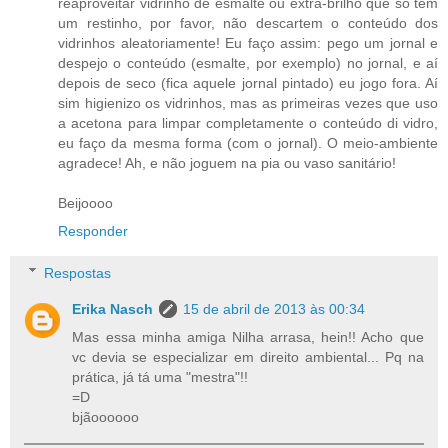
reaproveitar vidrinho de esmalte ou extra-brilho que só tem
um restinho, por favor, não descartem o conteúdo dos
vidrinhos aleatoriamente! Eu faço assim: pego um jornal e
despejo o conteúdo (esmalte, por exemplo) no jornal, e aí
depois de seco (fica aquele jornal pintado) eu jogo fora. Aí
sim higienizo os vidrinhos, mas as primeiras vezes que uso
a acetona para limpar completamente o conteúdo di vidro,
eu faço da mesma forma (com o jornal). O meio-ambiente
agradece! Ah, e não joguem na pia ou vaso sanitário!
Beijoooo
Responder
Respostas
Erika Nasch
15 de abril de 2013 às 00:34
Mas essa minha amiga Nilha arrasa, hein!! Acho que
vc devia se especializar em direito ambiental... Pq na
prática, já tá uma "mestra"!!
=D
bjãoooooo