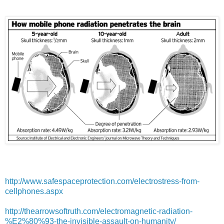
http://www.safespaceprotection.com/electrostress-from-
cellphones.aspx
http://thearrowsoftruth.com/electromagnetic-radiation-
%E2%80%93-the-invisible-assault-on-humanity/