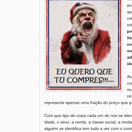
en
ap
ce
es
pr
it
co
su
ad
id
As
co
mu
nó
represente apenas uma fração do preço que p
Com que tipo de coisa cada um de nós se ident
idade, o sexo, a renda, a classe social, a moda
alguém se identifica tem tudo a ver com o con