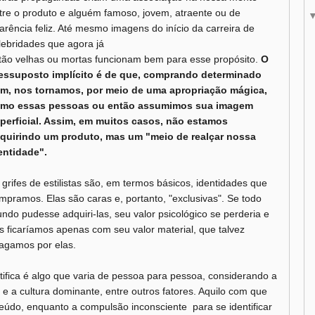
tre o produto e alguém famoso, jovem, atraente ou de
arência feliz. Até mesmo imagens do início da carreira de
lebridades que agora já
tão velhas ou mortas funcionam bem para esse propósito.
O
essuposto implícito é de que, comprando determinado
em, nos tornamos, por meio de uma apropriação mágica,
mo essas pessoas ou então assumimos sua imagem
perficial. Assim, em muitos casos, não estamos
quirindo um produto, mas um "meio de realçar nossa
entidade".
 grifes de estilistas são, em termos básicos, identidades que
mpramos. Elas são caras e, portanto, "exclusivas". Se todo
ndo pudesse adquiri-las, seu valor psicológico se perderia e
s ficaríamos apenas com seu valor material, que talvez
agamos por elas.
ifica é algo que varia de pessoa para pessoa, considerando a
 e a cultura dominante, entre outros fatores. Aquilo com que
teúdo, enquanto a compulsão inconsciente para se identificar