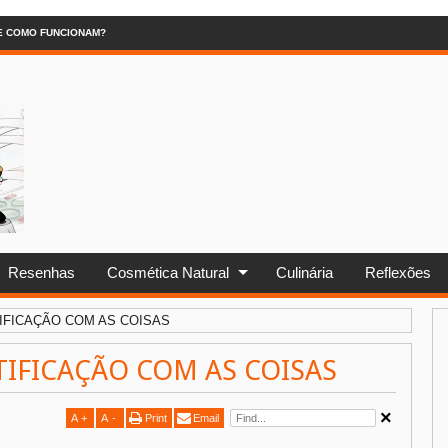
 E COMO FUNCIONAM?
Resenhas
Cosmética Natural
Culinária
Reflexões
IFICAÇÃO COM AS COISAS
IFICAÇÃO COM AS COISAS
A
+
A
-
Print
Email