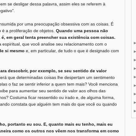
em se desligar dessa palavra, assim eles se referem à
gativo".
onsumida por uma preocupação obsessiva com as coisas. É
é a proliferação de objetos.
Quando uma pessoa não
 é, em geral tenta preencher sua existência com coisas.
a espiritual, que você analise seu relacionamento com o
de si mesmo
e, em particular, de tudo o que é designado com
para descobrir, por exemplo, se seu sentido de valor
erá que determinadas coisas lhe despertam um sentimento
 delas o faz se sentir inferior a quem tem mais? Você menciona
xibe para aumentar seu sentido de valor aos olhos das
hos? Costuma ficar ressentido ou irado e, de alguma forma,
uando constata que alguém tem mais do que você ou quando
nho, portanto eu sou.
E, quanto mais eu tenho, mais eu
maneira como os outros nos vêem nos transforma em como