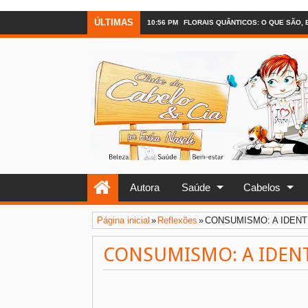
ÚLTIMAS
10:56 PM
FLORAIS QUÂNTICOS: O QUE SÃO,
Autora
Saúde
Cabelos
Página inicial
»
Reflexões
»
CONSUMISMO: A IDENT
CONSUMISMO: A IDENT