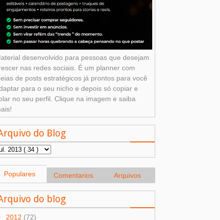
aterial desenvolvido para pessoas que desejam
rescer nas redes sociais. É um planner com
deias de posts estratégicos já prontos para você
daptar para o seu nicho e depois só copiar e
olar no seu perfil. Clique na imagem e saiba
ais!
Arquivo do Blog
Populares
Comentarios
Arquivos
Arquivo do blog
►
2012
(72)