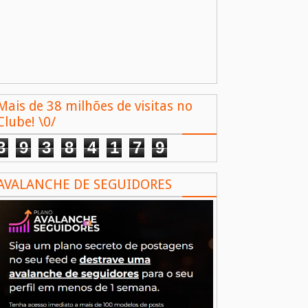
Mais de 38 milhões de visitas no
Clube! \0/
3
9
3
8
4
1
7
9
AVALANCHE DE SEGUIDORES