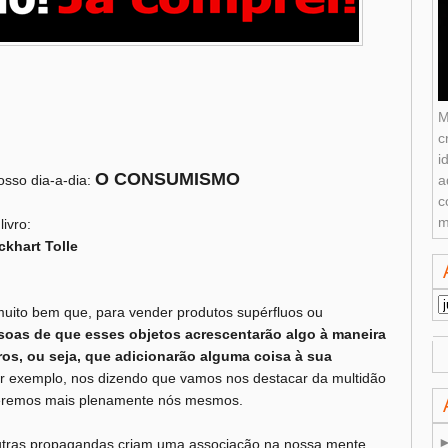
M
c
i
O CONSUMISMO
osso dia-a-dia:
a
c
m
ivro:
khart Tolle
muito bem que, para vender produtos supérfluos ou
soas de que esses objetos acrescentarão algo à maneira
os, ou seja, que adicionarão alguma coisa à sua
r exemplo, nos dizendo que vamos nos destacar da multidão
 seremos mais plenamente nós mesmos.
tras propagandas criam uma associação na nossa mente