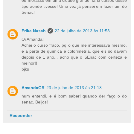
eu morasse em uma cidade grande, faria cursos desse
tipo aonde tivesse! Uma vez já pensei em fazer um do
Senac!
Erika Nasch
22 de julho de 2013 às 11:53
Oi Amanda!
Achei o curso fraco, pq o que me interessava mesmo,
é a parte de química e colorimetria, que els só davam
depois de 1 ano... acho que o SEnac com certeza é
melhor!!
bjks
AmandaGR
23 de julho de 2013 às 21:18
hum entendi, e é bom saber! quando der faço o do
senac. Beijos!
Responder