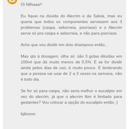
Oi Nilhaaa!!
Eu fiquei na dúvida do Alecrim e da Salvia, mas eu
queria que todos os componentes servissem aos 3
problemas (caspa, seborreia, psoríase) e o Alecrim
serve só pra caspa e seborreia, e não para psoríase.
Acho que vou dividir em dois shampoos então...
Mas qto à dosagem, olha só: são 3 gotas diluídas em
100ml que dá muito menos de 0,5%. E se for dividir
ainda pelos dias de uso, é muito pouco. E lembrando
que a pessoa vai usar de 2 a 3 vezes na semana, não
é todo dia.
Se for só para caspa, não seria melhor o eucalipto em
vez do alecrim, já que o alecrim tbm é limitado para
gestantes? Vou colocar a opção do eucalipto então ;)
bjãoooo