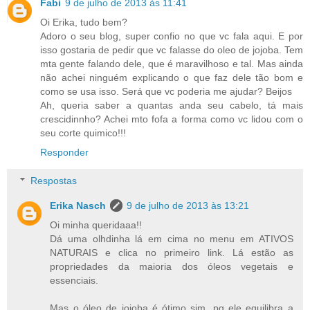
Fabi
9 de julho de 2013 às 11:41
Oi Erika, tudo bem?
Adoro o seu blog, super confio no que vc fala aqui. E por
isso gostaria de pedir que vc falasse do oleo de jojoba. Tem
mta gente falando dele, que é maravilhoso e tal. Mas ainda
não achei ninguém explicando o que faz dele tão bom e
como se usa isso. Será que vc poderia me ajudar? Beijos
Ah, queria saber a quantas anda seu cabelo, tá mais
crescidinnho? Achei mto fofa a forma como vc lidou com o
seu corte quimico!!!
Responder
Respostas
Erika Nasch
9 de julho de 2013 às 13:21
Oi minha queridaaa!!
Dá uma olhdinha lá em cima no menu em ATIVOS
NATURAIS e clica no primeiro link. Lá estão as
propriedades da maioria dos óleos vegetais e
essenciais.
Mas o óleo de jojoba é ótimo sim, pq ele equilibra a