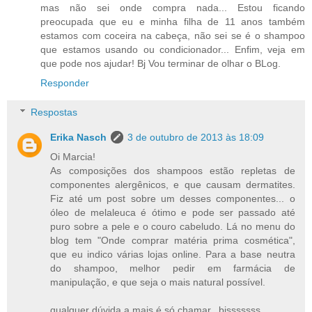
mas não sei onde compra nada... Estou ficando
preocupada que eu e minha filha de 11 anos também
estamos com coceira na cabeça, não sei se é o shampoo
que estamos usando ou condicionador... Enfim, veja em
que pode nos ajudar! Bj Vou terminar de olhar o BLog.
Responder
Respostas
Erika Nasch
3 de outubro de 2013 às 18:09
Oi Marcia!
As composições dos shampoos estão repletas de
componentes alergênicos, e que causam dermatites.
Fiz até um post sobre um desses componentes... o
óleo de melaleuca é ótimo e pode ser passado até
puro sobre a pele e o couro cabeludo. Lá no menu do
blog tem "Onde comprar matéria prima cosmética",
que eu indico várias lojas online. Para a base neutra
do shampoo, melhor pedir em farmácia de
manipulação, e que seja o mais natural possível.
qualquer dúvida a mais é só chamar...bjsssssss