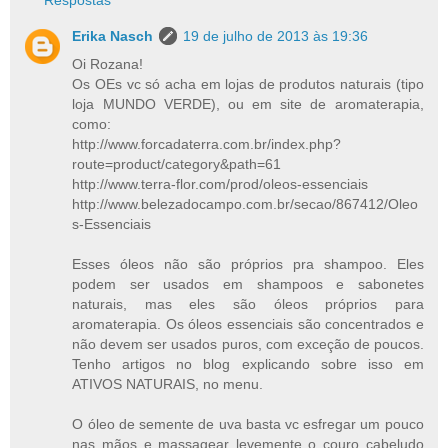
Erika Nasch
19 de julho de 2013 às 19:36
Oi Rozana!
Os OEs vc só acha em lojas de produtos naturais (tipo
loja MUNDO VERDE), ou em site de aromaterapia,
como:
http://www.forcadaterra.com.br/index.php?
route=product/category&path=61
http://www.terra-flor.com/prod/oleos-essenciais
http://www.belezadocampo.com.br/secao/867412/Oleo
s-Essenciais
Esses óleos não são próprios pra shampoo. Eles
podem ser usados em shampoos e sabonetes
naturais, mas eles são óleos próprios para
aromaterapia. Os óleos essenciais são concentrados e
não devem ser usados puros, com exceção de poucos.
Tenho artigos no blog explicando sobre isso em
ATIVOS NATURAIS, no menu.
O óleo de semente de uva basta vc esfregar um pouco
nas mãos e massagear levemente o couro cabeludo