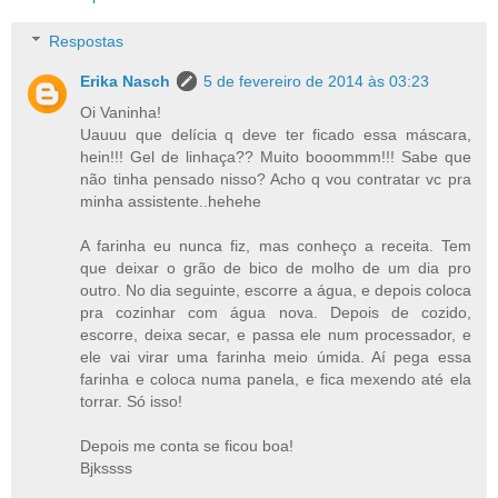
Respostas
Erika Nasch
5 de fevereiro de 2014 às 03:23
Oi Vaninha!
Uauuu que delícia q deve ter ficado essa máscara,
hein!!! Gel de linhaça?? Muito booommm!!! Sabe que
não tinha pensado nisso? Acho q vou contratar vc pra
minha assistente..hehehe
A farinha eu nunca fiz, mas conheço a receita. Tem
que deixar o grão de bico de molho de um dia pro
outro. No dia seguinte, escorre a água, e depois coloca
pra cozinhar com água nova. Depois de cozido,
escorre, deixa secar, e passa ele num processador, e
ele vai virar uma farinha meio úmida. Aí pega essa
farinha e coloca numa panela, e fica mexendo até ela
torrar. Só isso!
Depois me conta se ficou boa!
Bjkssss