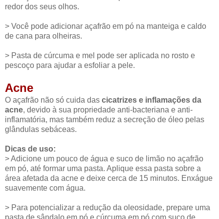
redor dos seus olhos.
> Você pode adicionar açafrão em pó na manteiga e caldo
de cana para olheiras.
> Pasta de cúrcuma e mel pode ser aplicada no rosto e
pescoço para ajudar a esfoliar a pele.
Acne
O açafrão não só cuida das
cicatrizes e inflamações da
acne
, devido à sua propriedade anti-bacteriana e anti-
inflamatória, mas também reduz a secreção de óleo pelas
glândulas sebáceas.
Dicas de uso:
> Adicione um pouco de água e suco de limão no açafrão
em pó, até formar uma pasta. Aplique essa pasta sobre a
área afetada da acne e deixe cerca de 15 minutos. Enxágue
suavemente com água.
> Para potencializar a redução da oleosidade, prepare uma
pasta de sândalo em pó e cúrcuma em pó com suco de