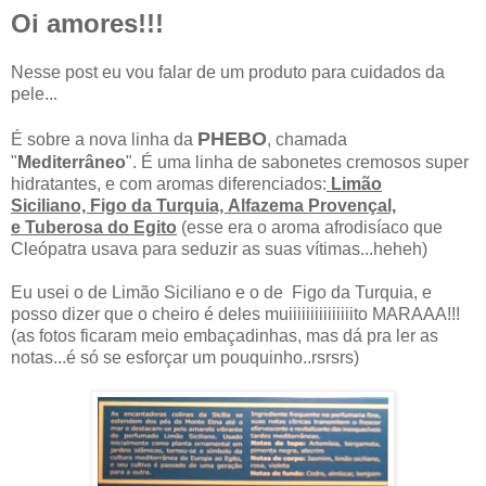
Oi amores!!!
Nesse post eu vou falar de um produto para cuidados da
pele...
PHEBO
É sobre a nova linha da
, chamada
"
Mediterrâneo
". É uma linha de sabonetes cremosos super
hidratantes, e com aromas diferenciados:
Limão
Siciliano, Figo da Turquia, Alfazema Provençal,
e
Tuberosa do Egito
(esse era o aroma afrodisíaco que
Cleópatra usava para seduzir as suas vítimas...heheh)
Eu usei o de Limão Siciliano e o de Figo da Turquia, e
posso dizer que o cheiro é deles muiiiiiiiiiiiiiiito MARAAA!!!
(as fotos ficaram meio embaçadinhas, mas dá pra ler as
notas...é só se esforçar um pouquinho..rsrsrs)