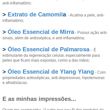
anti-inflamatório;
>
Extrato de Camomil
a
- Acalma a pele, anti-
inflamatório;
>
Óleo Essencial de
Mirra
- Possui ação anti-
sinais, além de antisséptica, e anti-inflamatória;
>
Óleo Essencial de
Palmarosa
- É
estimulante da regeneração celular, especialmente para
peles que ficam mais expostas, como a das mãos;
>
Óleo Essencial de
Ylang Ylang
- Com
propriedades antissépticas, anti-depressivas, hipotensoras
e afrodisíacas.
E as minhas impressões...
Quem me acompanha, já sabe que sou fã dos produtos da