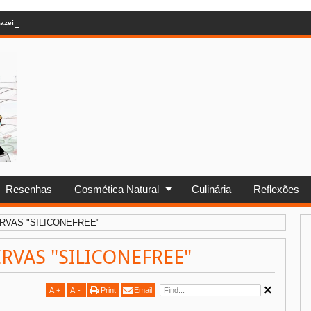
azeite saudável?
Resenhas
Cosmética Natural
Culinária
Reflexões
VAS "SILICONEFREE"
VAS "SILICONEFREE"
A
+
A
-
Print
Email