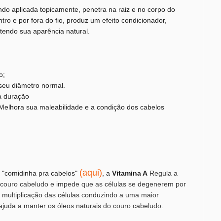
do aplicada topicamente, penetra na raiz e no corpo do
ro e por fora do fio, produz um efeito condicionador,
ntendo sua aparência natural.
;
o;
seu diâmetro normal.
a duração
Melhora sua maleabilidade e a condição dos cabelos
(aqui)
e "comidinha pra cabelos"
, a
Vitamina A
Regula a
 couro cabeludo e impede que as células se degenerem por
multiplicação das células conduzindo a uma maior
 ajuda a manter os óleos naturais do couro cabeludo.