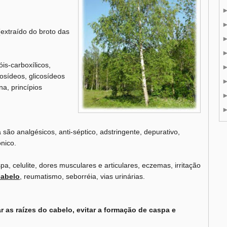
(extraído do broto das
óis-carboxílicos,
ctosídeos, glicosídeos
na, princípios
são analgésicos, anti-séptico, adstringente, depurativo,
ônico.
spa, celulite, dores musculares e articulares, eczemas, irritação
cabelo
, reumatismo, seborréia, vias urinárias.
r as raízes do cabelo, evitar a formação de caspa e