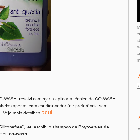
M
c
i
a
c
m
WASH, resolvi começar a aplicar a técnica do CO-WASH...
belos apenas com condicionador (de preferência sem
aqui
.
a). Veja mais detalhes
"Siliconefree", eu escolhi o shampoo da
Phytoervas de
o meu
co-wash.