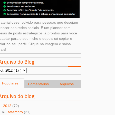
aterial desenvolvido para pessoas que desejam
rescer nas redes sociais. É um planner com
deias de posts estratégicos já prontos para você
daptar para o seu nicho e depois só copiar e
olar no seu perfil. Clique na imagem e saiba
ais!
Arquivo do Blog
Populares
Comentarios
Arquivos
Arquivo do blog
▼
2012
(72)
►
setembro
(21)