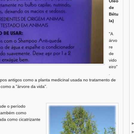
Óleo
de
Bétu
la)
"A
árvo
re
de
vido
eiro"
.
pos antigos como a planta medicinal usada no tratamento de
como a "árvore da vida".
sde o período
 e também como
tada como cicatrizante