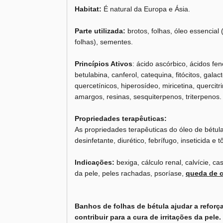
Habitat:
É natural da Europa e Ásia.
Parte utilizada:
brotos, folhas, óleo essencial 
folhas), sementes.
Princípios Ativos
: ácido ascórbico, ácidos fen
betulabina, canferol, catequina, fitócitos, gala
quercetínicos, hiperosídeo, miricetina, quercitri
amargos, resinas, sesquiterpenos, triterpenos.
Propriedades terapêuticas:
As propriedades terapêuticas do óleo de bétula 
desinfetante, diurético, febrífugo, inseticida e t
Indicações:
bexiga, cálculo renal, calvície, ca
da pele, peles rachadas, psoríase,
queda de 
Banhos de folhas de bétula ajudar a reforça
contribuir para a cura de irritações da pele.