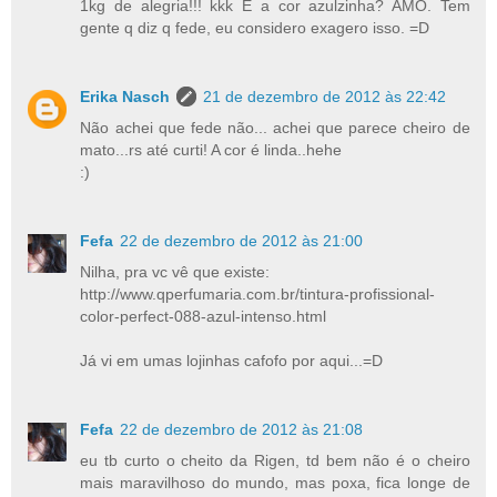
1kg de alegria!!! kkk E a cor azulzinha? AMO. Tem
gente q diz q fede, eu considero exagero isso. =D
Erika Nasch
21 de dezembro de 2012 às 22:42
Não achei que fede não... achei que parece cheiro de
mato...rs até curti! A cor é linda..hehe
:)
Fefa
22 de dezembro de 2012 às 21:00
Nilha, pra vc vê que existe:
http://www.qperfumaria.com.br/tintura-profissional-
color-perfect-088-azul-intenso.html
Já vi em umas lojinhas cafofo por aqui...=D
Fefa
22 de dezembro de 2012 às 21:08
eu tb curto o cheito da Rigen, td bem não é o cheiro
mais maravilhoso do mundo, mas poxa, fica longe de