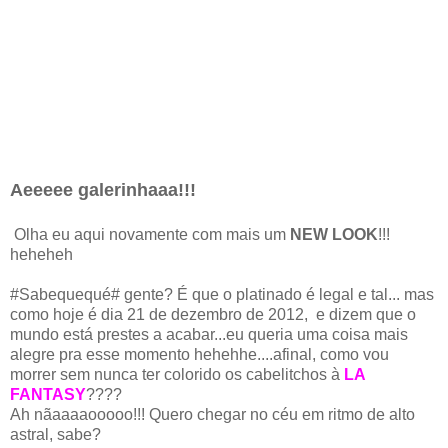
Aeeeee galerinhaaa!!!
Olha eu aqui novamente com mais um
NEW LOOK
!!!
heheheh
#Sabequequé# gente? É que o platinado é legal e tal... mas
como hoje é dia 21 de dezembro de 2012, e dizem que o
mundo está prestes a acabar...eu queria uma coisa mais
alegre pra esse momento hehehhe....afinal, como vou
morrer sem nunca ter colorido os cabelitchos à
LA
FANTASY
????
Ah nãaaaaooooo!!! Quero chegar no céu em ritmo de alto
astral, sabe?