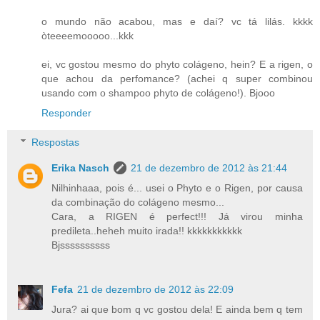
o mundo não acabou, mas e daí? vc tá lilás. kkkk
òteeeemooooo...kkk
ei, vc gostou mesmo do phyto colágeno, hein? E a rigen, o
que achou da perfomance? (achei q super combinou
usando com o shampoo phyto de colágeno!). Bjooo
Responder
Respostas
Erika Nasch
21 de dezembro de 2012 às 21:44
Nilhinhaaa, pois é... usei o Phyto e o Rigen, por causa
da combinação do colágeno mesmo...
Cara, a RIGEN é perfect!!! Já virou minha
predileta..heheh muito irada!! kkkkkkkkkkk
Bjssssssssss
Fefa
21 de dezembro de 2012 às 22:09
Jura? ai que bom q vc gostou dela! E ainda bem q tem