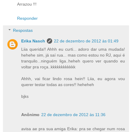
Arrazou !!!
Responder
Respostas
Erika Nasch
22 de dezembro de 2012 às 01:49
Liia querida!! Ahhh eu curti... adoro dar uma mudada!
hehehe sim, já saí rua... mas como estou no RJ, aqui é
tranquilo...ninguém liga..heheh quero ver quando eu
voltar pra roça..kkkkkkkkkkkk
Ahhh, vai ficar lindo rosa hein!! Liia, eu agora vou
querer testar todas as cores!! heheheh
bjks
Anônimo
22 de dezembro de 2012 às 11:36
avisa ae pra sua amiga Erika: pra se chegar num rosa