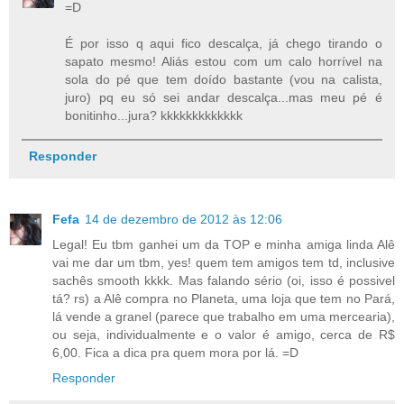
=D
É por isso q aqui fico descalça, já chego tirando o
sapato mesmo! Aliás estou com um calo horrível na
sola do pé que tem doído bastante (vou na calista,
juro) pq eu só sei andar descalça...mas meu pé é
bonitinho...jura? kkkkkkkkkkkkk
Responder
Fefa
14 de dezembro de 2012 às 12:06
Legal! Eu tbm ganhei um da TOP e minha amiga linda Alê
vai me dar um tbm, yes! quem tem amigos tem td, inclusive
sachês smooth kkkk. Mas falando sério (oi, isso é possivel
tá? rs) a Alê compra no Planeta, uma loja que tem no Pará,
lá vende a granel (parece que trabalho em uma mercearia),
ou seja, individualmente e o valor é amigo, cerca de R$
6,00. Fica a dica pra quem mora por lá. =D
Responder