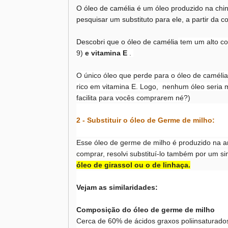
O óleo de camélia é um óleo produzido na chin
pesquisar um substituto para ele, a partir da 
Descobri que o óleo de camélia
tem um alto c
9)
e vitamina E
.
O único óleo que perde para o óleo de camélia
rico em vitamina E. Logo, nenhum óleo seria m
facilita para vocês comprarem né?)
2 - Substituir o óleo de Germe de milho:
Esse óleo de germe de milho é produzido na amé
comprar, resolvi substituí-lo também por um s
óleo de girassol ou o de linhaça.
Vejam as similaridades:
Composição do óleo de germe de milho
Cerca de 60% de ácidos graxos poliinsaturado