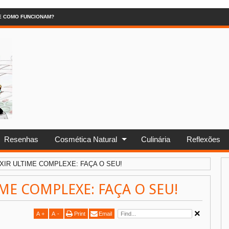
 E COMO FUNCIONAM?
Resenhas
Cosmética Natural
Culinária
Reflexões
XIR ULTIME COMPLEXE: FAÇA O SEU!
IME COMPLEXE: FAÇA O SEU!
A
+
A
-
Print
Email