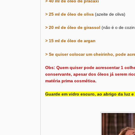
> 40 ml de óleo de pracaxi
> 25 ml de óleo de oliva
(azeite de oliva)
> 20 ml de óleo de girassol
(não é o de cozi
> 15 ml de óleo de argan
> Se quiser colocar um cheirinho, pode acr
Obs: Quem quiser pode acrescentar 1 colher
conservante, apesar dos óleos já serem ric
matéria prima cosmética.
Guarde em vidro escuro, ao abrigo da luz e 