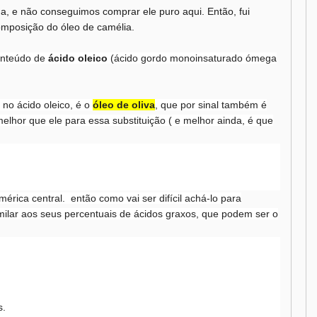
a, e não conseguimos comprar ele puro aqui. Então, fui
composição do óleo de camélia.
onteúdo de
ácido oleico
(
ácido gordo monoinsaturado ómega
 no ácido oleico, é o
óleo de oliva
, que por sinal também é
elhor que ele para essa substituição ( e melhor ainda, é que
rica central. então como vai ser difícil achá-lo para
imilar aos seus percentuais de ácidos graxos, que podem ser o
s.