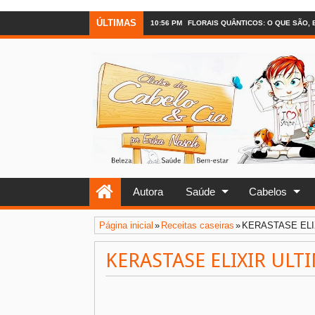
ÚLTIMAS
10:56 PM
FLORAIS QUÂNTICOS: O QUE SÃO,
Autora
Saúde
Cabelos
Página inicial
»
Receitas caseiras
»
KERASTASE ELI
KERASTASE ELIXIR ULT