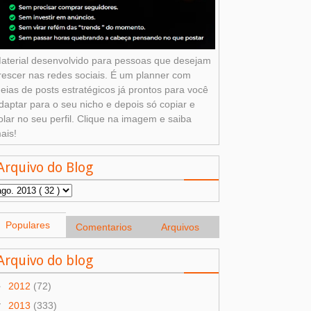
aterial desenvolvido para pessoas que desejam
rescer nas redes sociais. É um planner com
deias de posts estratégicos já prontos para você
daptar para o seu nicho e depois só copiar e
olar no seu perfil. Clique na imagem e saiba
ais!
Arquivo do Blog
Populares
Comentarios
Arquivos
Arquivo do blog
►
2012
(72)
▼
2013
(333)