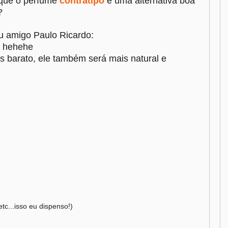
 que o perfume
contratipo
é uma alternativa boa
?
u amigo Paulo Ricardo:
! hehehe
s barato, ele também será mais natural e
etc...isso eu dispenso!)