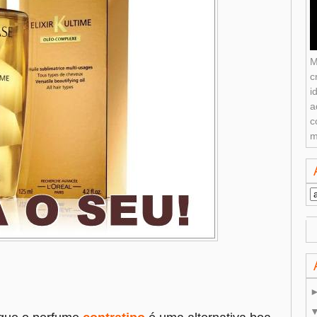
M
c
i
a
c
m