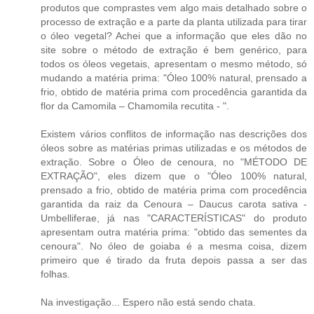
produtos que comprastes vem algo mais detalhado sobre o
processo de extração e a parte da planta utilizada para tirar
o óleo vegetal? Achei que a informação que eles dão no
site sobre o método de extração é bem genérico, para
todos os óleos vegetais, apresentam o mesmo método, só
mudando a matéria prima: "Óleo 100% natural, prensado a
frio, obtido de matéria prima com procedência garantida da
flor da Camomila – Chamomila recutita - ".
Existem vários conflitos de informação nas descrições dos
óleos sobre as matérias primas utilizadas e os métodos de
extração. Sobre o Óleo de cenoura, no "MÉTODO DE
EXTRAÇÃO", eles dizem que o "Óleo 100% natural,
prensado a frio, obtido de matéria prima com procedência
garantida da raiz da Cenoura – Daucus carota sativa -
Umbelliferae, já nas "CARACTERÍSTICAS" do produto
apresentam outra matéria prima: "obtido das sementes da
cenoura". No óleo de goiaba é a mesma coisa, dizem
primeiro que é tirado da fruta depois passa a ser das
folhas.
Na investigação... Espero não está sendo chata.