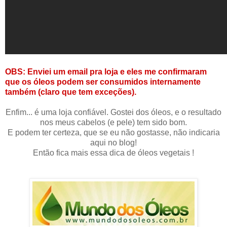
OBS: Enviei um email pra loja e eles me confirmaram
que os óleos podem ser consumidos internamente
também (claro que tem exceções).
Enfim... é uma loja confiável. Gostei dos óleos, e o resultado
nos meus cabelos (e pele) tem sido bom.
E podem ter certeza, que se eu não gostasse, não indicaria
aqui no blog!
Então fica mais essa dica de óleos vegetais !