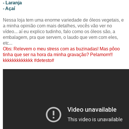
- Laranja
- Açaí
Nessa loja tem uma enorme variedade de óleos vegetais, e
a minha opinião com mais detalhes, vocês vão ver no
vídeo... aí eu explico tudinho, falo como os óleos são, a
embalagem, pra que servem, o laudo que vem com eles,
etc...
Obs: Relevem o meu stress com as buzinadas! Mas pôoo
tinha que ser na hora da minha gravação? Pelamorrr!!
kkkkkkkkkkkkk #detesto#