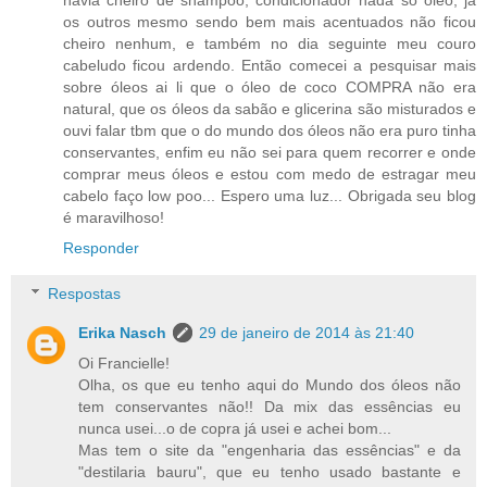
havia cheiro de shampoo, condicionador nada só óleo, já
os outros mesmo sendo bem mais acentuados não ficou
cheiro nenhum, e também no dia seguinte meu couro
cabeludo ficou ardendo. Então comecei a pesquisar mais
sobre óleos ai li que o óleo de coco COMPRA não era
natural, que os óleos da sabão e glicerina são misturados e
ouvi falar tbm que o do mundo dos óleos não era puro tinha
conservantes, enfim eu não sei para quem recorrer e onde
comprar meus óleos e estou com medo de estragar meu
cabelo faço low poo... Espero uma luz... Obrigada seu blog
é maravilhoso!
Responder
Respostas
Erika Nasch
29 de janeiro de 2014 às 21:40
Oi Francielle!
Olha, os que eu tenho aqui do Mundo dos óleos não
tem conservantes não!! Da mix das essências eu
nunca usei...o de copra já usei e achei bom...
Mas tem o site da "engenharia das essências" e da
"destilaria bauru", que eu tenho usado bastante e