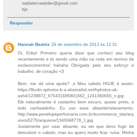
saldaterraatelier@gmail.com
bjs
Responder
Hannah Beatriz
26 de setembro de 2013 às 12:31
Oi, Erika! Primeiro queria dizer que conheci seu blog
recentemente e tá sendo uma mão na roda em termos de
esclarecimentos! hahaha Obrigada pelo seu esforço e
trabalho, de coração <3
Bem, me dá uma ajuda? ;s Meu cabelo HOJE é assim:
https://fbcdn-sphotos-b-a.akamaihd.net/hphotos-ak-
ash4/1238872_675431695801662_1241360655_n.jpg
Ele naturalmente é castanho bem escuro, quase preto, e
todo cacheadinho. Eu uso esse alisante/relaxamento:
http://www.penelopeperfumaria.com.br/ecommerce_site/arq
uivos5275/arquivos/1345568778_1.jpg
Justamente por usar alisante, eu sei que devo fugir de
descolorir o cabelo, mas eu quero muito ficar ruiva. Minha