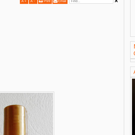
A
+
A
-
Print
Email