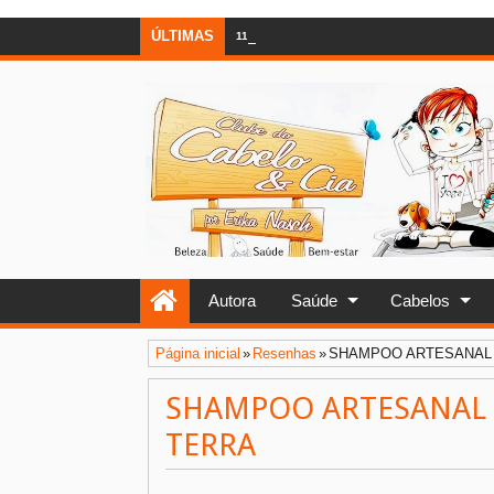
ÚLTIMAS
11:43 AM
Leite e Glúten, os vilões alimentares
Autora
Saúde
Cabelos
Página inicial
»
Resenhas
»
SHAMPOO ARTESANAL 
SHAMPOO ARTESANAL 
TERRA