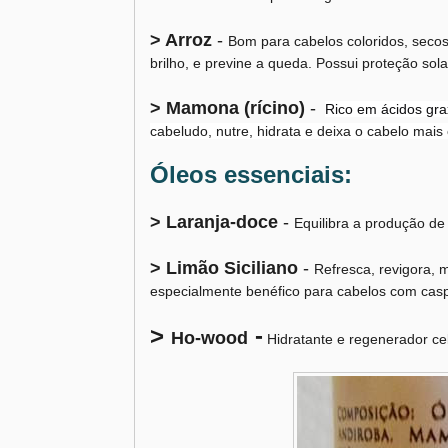
> Arroz
-
Bom para cabelos coloridos, secos 
brilho, e previne a queda. Possui proteção sola
> Mamona (rícino)
-
Rico em ácidos gra
cabeludo, nutre, hidrata e deixa o cabelo mai
Óleos essenciais:
> Laranja-doce
-
Equilibra a produção de
> Limão Siciliano
-
Refresca, revigora, m
especialmente benéfico para cabelos com cas
>
-
Ho-wood
Hidratante e regenerador cel