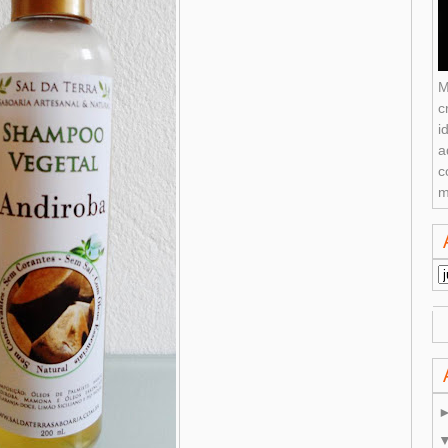
M
c
i
a
c
m