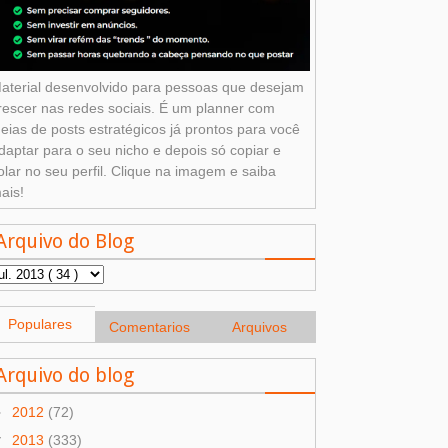
aterial desenvolvido para pessoas que desejam
rescer nas redes sociais. É um planner com
deias de posts estratégicos já prontos para você
daptar para o seu nicho e depois só copiar e
olar no seu perfil. Clique na imagem e saiba
ais!
Arquivo do Blog
Populares
Comentarios
Arquivos
Arquivo do blog
►
2012
(72)
▼
2013
(333)