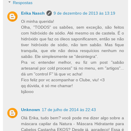
Respostas
Erika Nasch
9 de dezembro de 2013 às 13:19
Oi minha querida!
Olha, "TODOS" os sabões, sem exceção, são feitos
com hidróxido de sódio. Até mesmo os de castela. É o
hidróxido que faz os óleos saponificarem, então se não
tiver hidróxido de sódio, não tem sabão. Mas fique
tranquila, que ele não deixa resquícios nenhum no
sabão. Ele simplesmente se "desintegra".
Pra vc entender melhor, eu fiz um post "sabão
artesanal por cold process" tá no menu, em "artigos"...
dá um "control F" lá que vc acha!
Fico feliz por vc acompanhar o Clube, viu! <3
qq dúvida, é só me chamar!
bjãooo
Unknown
17 de julho de 2014 às 22:43
Olá Erika, tudo bem? você pode me dizer algo sobre a
máscara capilar da Natura - Máscara Hidratante para
Cabelos Castanha EKOS? Desde já, agradeço! Essa é