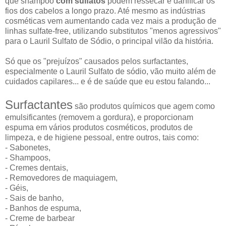
que shampoo
com sulfatos
podem ressecar e danificar os
fios dos cabelos a longo prazo. Até mesmo as indústrias
cosméticas vem aumentando cada vez mais a produção de
linhas sulfate-free, utilizando substitutos "menos agressivos"
para o Lauril Sulfato de Sódio, o principal vilão da história.
Só que os "prejuízos" causados pelos surfactantes,
especialmente o Lauril Sulfato de sódio, vão muito além de
cuidados capilares... e é de saúde que eu estou falando...
Surfactantes
são produtos químicos que agem como
emulsificantes (removem a gordura), e proporcionam
espuma em vários produtos cosméticos, produtos de
limpeza, e de higiene pessoal, entre outros, tais como:
- Sabonetes,
- Shampoos,
- Cremes dentais,
- Removedores de maquiagem,
- Géis,
- Sais de banho,
- Banhos de espuma,
- Creme de barbear