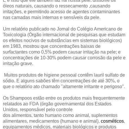
E é isso que ele também faz na nossa pele: dissolve os
óleos naturais, causando o ressecamento ,causando
irritações, e permitindo acesso de agentes contaminantes
nas camadas mais internas e sensíveis da pele.
Um relatório publicado no Jornal do Colégio Americano de
Toxicologia (Órgão internacional de pesquisas que estudam
os efeitos nocivos de substâncias em sistemas biológicos)
em 1983, mostrou que concentrações baixas de
surfactantes como 0,5% podem causar irritação na pele; e
concentrações de 10-30% podem causar corrosão da pele e
irritação grave.
Muitos produtos de higiene pessoal contêm lauril sulfato de
sódio. E alguns sabões têm concentrações de até 30%, o
que o relatório ato chamado "altamente irritante e perigoso".
Os Shampoos estão entre os produtos mais frequentemente
relatados ao FDA
(
órgão governamental dos
Estados
Unidos,
responsável pelo controle
dos
alimentos,
tanto
humano
como
animal,
suplementos
alimentares,
medicamentos
(humano e animal),
cosméticos
,
equipamentos médicos, materiais biológicos e produtos