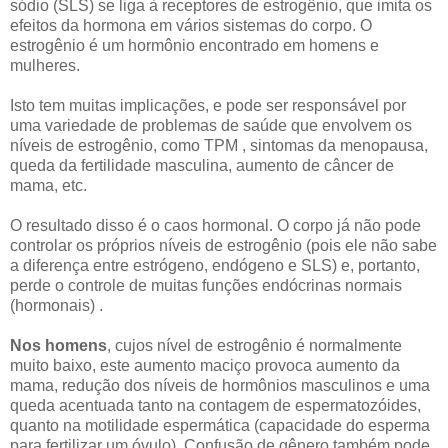
sódio (SLS) se liga à receptores de estrogênio, que imita os
efeitos da hormona em vários sistemas do corpo. O
estrogênio é um hormônio encontrado em homens e
mulheres.
Isto tem muitas implicações, e pode ser responsável por
uma variedade de problemas de saúde que envolvem os
níveis de estrogênio, como TPM , sintomas da menopausa,
queda da fertilidade masculina, aumento de câncer de
mama, etc.
O resultado disso é o caos hormonal. O corpo já não pode
controlar os próprios níveis de estrogênio (pois ele não sabe
a diferença entre estrógeno, endógeno e SLS) e, portanto,
perde o controle de muitas funções endócrinas normais
(hormonais) .
Nos homens
, cujos nível de estrogênio é normalmente
muito baixo, este aumento maciço provoca aumento da
mama, redução dos níveis de hormônios masculinos e uma
queda acentuada tanto na contagem de espermatozóides,
quanto na motilidade espermática (capacidade do esperma
para fertilizar um óvulo). Confusão de gênero também pode