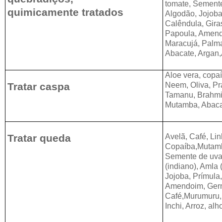
tomate, Semente
quimicamente tratados
Algodão, Jojoba
Calêndula, Gira
Papoula, Amend
Maracujá, Palm
Abacate, Argan,
Aloe vera, copa
Tratar caspa
Neem, Oliva, Pr
Tamanu, Brahmi(
Mutamba, Abacat
Tratar queda
Avelã, Café, Li
Copaíba,Mutamb
Semente de uva
(indiano), Amla 
Jojoba, Prímula
Amendoim, Germe
Café,Murumuru,
Inchi, Arroz, alh