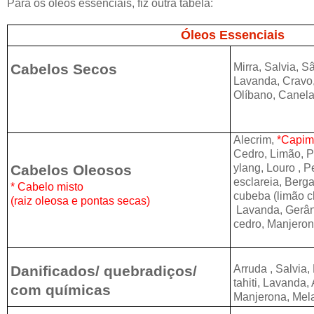
Para os óleos essenciais, fiz outra tabela:
Óleos Essenciais
Cabelos Secos
Mirra, Salvia, 
Lavanda, Cravo
Olíbano,
Canela,
Alecrim,
*Capim
Cedro, Limão, P
Cabelos Oleosos
ylang, Louro , Pe
esclareia, Berg
* Cabelo misto
cubeba (limão c
(raiz oleosa e pontas secas)
Lavanda, Gerân
cedro, Manjeron
Danificados/ quebradiços/
Arruda , Salvia
tahiti,
Lavanda, 
com químicas
Manjerona,
Mela