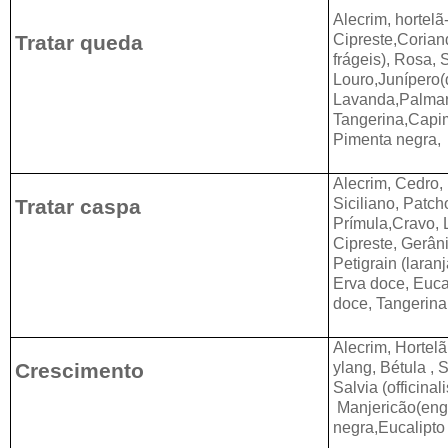
Alecrim, hortel
Tratar queda
Cipreste,Corian
frágeis),
Rosa, S
Louro,
Junípero(
Lavanda,
Palmar
Tangerina,Capim
Pimenta negra,
Alecrim, Cedro,
Tratar caspa
Siciliano,
Patcho
Prímula,
Cravo, 
Cipreste, Gerâni
Petigrain (laran
Erva doce, Eucal
doce,
Tangerina,
Alecrim, Hortel
Crescimento
ylang, Bétula , 
Salvia (officinal
Manjericão(eng
negra,Eucalipto