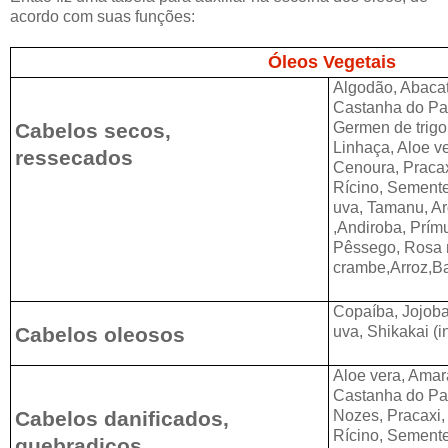
acordo com suas funções:
Óleos Vegetais
Algodão, Abacate
Castanha do Pa
Cabelos secos,
Germen de trigo,
Linhaça, Aloe v
ressecados
Cenoura, Pracax
Rícino, Sement
uva, Tamanu, A
,Andiroba, Prímu
Pêssego, Rosa
crambe,Arroz,B
Copaíba, Jojob
Cabelos oleosos
uva, Shikakai (
Aloe vera, Amar
Castanha do Par
Cabelos danificados,
Nozes, Pracaxi,
Rícino, Sement
quebradiços,