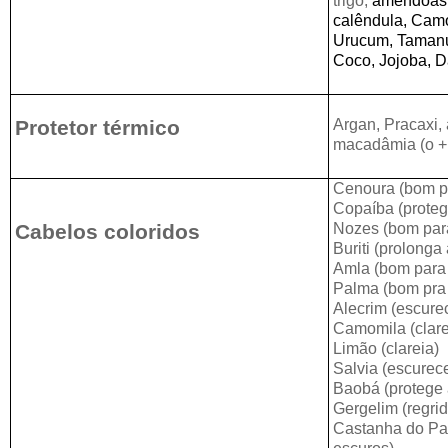
trigo,
amêndoas d
calêndula, Cam
Urucum, Tamanu
Coco, Jojoba, D
Protetor térmico
Argan, Pracaxi,
macadâmia (o + 
Cenoura (bom pr
Copaíba (protege
Cabelos coloridos
Nozes (bom para
Buriti (prolonga
Amla (bom para 
Palma (bom pra 
Alecrim (escure
Camomila (clare
Limão (clareia)
Salvia (escurec
Baobá (protege 
Gergelim (regrid
Castanha do Par