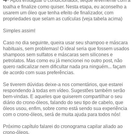
Após enxaguar o condicionador, seque levemente com a
toalha e finalize como quiser. Nesta etapa, eu aconselho a
usarem um óleo que tenha efeito de finalizador, com
propriedades que selam as cutículas (veja tabela acima)
Simples assim!
Caso no dia seguinte, queira usar seu shampoo e máscara
habituais, sem problemas! O ideal seria que fossem usados
shampoos sem sulfatos e máscaras sem silicones e
petrolatos. Mas como eu já mencionei no outro post, não
quero radicalizar nem dificultar nada pra ninguém... façam
de acordo com suas preferências.
Se tiverem dúvidas deixe-a nos comentários, que estarei
respondendo à todas em vídeo. Sugestões também serão
bem-vindas. E aqueles que quiserem compartilhar o seu
diário do crono-óleos, falando do seu tipo de cabelo, que
óleos usou, enfim, sobre como está sendo sua experiência
com o crono-óleos, será de muita ajuda para todos nós!
Próximo capítulo falarei do cronograma capilar aliado ao
crono-óleos.