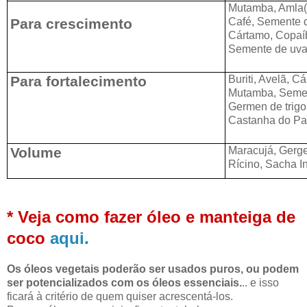
Mutamba, Amla(i
Para crescimento
Café, Semente d
Cártamo, Copaíb
Semente de uva,
Para fortalecimento
Buriti, Avelã, C
Mutamba, Semen
Germen de trigo
Castanha do Par
Volume
Maracujá, Gerg
Rícino,
Sacha In
* Veja como fazer óleo e manteiga de
coco
aqui.
Os óleos vegetais poderão ser usados puros, ou podem
ser potencializados com os óleos essenciais.
.. e isso
ficará à critério de quem quiser acrescentá-los.