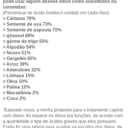
pode usar alguns desses óleos como substitutos da
ceramidas:
(Percentual de ácido linoleico contido em cada óleo)
> Cártamo 78%
> Semente de uva 73%
> Semente de papoula 70%
> girassol 68%
> gérme de trigo 55%
> Algodão 54%
> Nozes 51%
> Gergelim 45%
> Arroz 39%
> Amendoim 32%
> Linhaça 15%
> Oliva 10%
> Palma 10%
> Macadâmia 2%
> Coco 2%
Baseado nisso, a minha proposta para o tratamento capilar
com óleos, foi separar os óleos por funções, de acordo com
a quantidade e tipo de ácidos graxos que eles possuem.
Então fiz uma tabela para auxiliar na escolha dos óleos, de