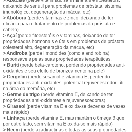
> Abacate
(perde vitaminas, sais minerais e fitoesteróis,
deixando de ser útil para problemas de próstata, sistema
imunológico, degeneração da mácua, etc)
> Abóbora
(perde vitaminas e zinco, deixando de ter
eficácia para o tratamento de problemas da próstata e
cabelo)
> Açaí
(perde fitoesteróis e vitaminas, deixando de ter
propriedades hormonais e úteis em problemas de próstata,
colesterol alto, degeneração da mácua, etc)
> Andiroba
(perde limonóides (como a andirobina)
responsáveis pelas suas propriedades terapêuticas.
> Buriti
(perde beta-caroteno, perdendo propriedades anti-
oxidantes e seu efeito de bronzeamento na pele)
> Gergelim
(perde sesamol e vitamina E, perdendo
propriedades anti-oxidantes, potencial rejuvenescedor, útil
na área da memória, etc)
> Germe de trigo
(perde vitamina E, deixando de ter
propriedades anti-oxidantes e rejuvenescedoras)
> Girassol
(perde vitamina E e oxida-se dezenas de vezes
mais rápido)
> Linhaça
(perde vitamina E, mas mantém o ômega 3 que,
por outro lado, sem vitamina E oxida-se mais rápido)
> Neem
(perde azadiractinas e todas as suas propriedades