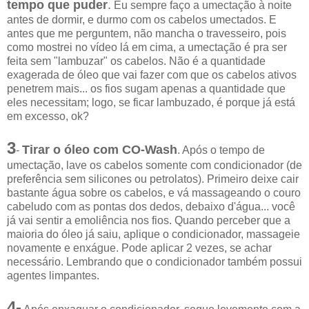
tempo que puder
.
Eu sempre faço a umectação à noite
antes de dormir, e durmo com os cabelos umectados. E
antes que me perguntem, não mancha o travesseiro, pois
como mostrei no vídeo lá em cima, a umectação é pra ser
feita sem "lambuzar" os cabelos. Não é a quantidade
exagerada de óleo que vai fazer com que os cabelos ativos
penetrem mais... os fios sugam apenas a quantidade que
eles necessitam; logo, se ficar lambuzado, é porque já está
em excesso, ok?
3
Tirar o óleo com CO-Wash
-
. Após o tempo de
umectação, lave os cabelos somente com condicionador (de
preferência sem silicones ou petrolatos). Primeiro deixe cair
bastante água sobre os cabelos, e vá massageando o couro
cabeludo com as pontas dos dedos, debaixo d'água... você
já vai sentir a emoliência nos fios. Quando perceber que a
maioria do óleo já saiu, aplique o condicionador, massageie
novamente e enxágue. Pode aplicar 2 vezes, se achar
necessário. Lembrando que o condicionador também possui
agentes limpantes.
4-