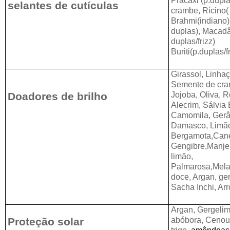
Pracaxi (p.dupl
selantes de cutículas
crambe, Rícino(
Brahmi(indiano),
duplas), Macad
duplas/frizz)
Buriti(p.duplas/f
Girassol, Linha
Semente de cram
Doadores de brilho
Jojoba, Oliva, 
Alecrim, Sálvia
Camomila, Gerân
Damasco, Limão(
Bergamota,Cane
Gengibre,Manje
limão,
Palmarosa,Mela
doce, Argan, ger
Sacha Inchi, Arr
Argan, Gergelim
Proteção solar
abóbora, Cenou